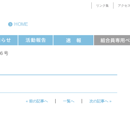
リンク集
アクセ
HOME
№６号
|
|
« 前の記事へ
一覧へ
次の記事へ »