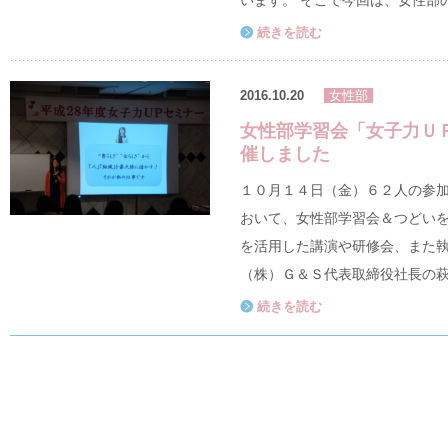
います。 そこで今回は、女性部
続きを読む
2016.10.20
女性部
女性部学習会「女子力Ｕ
催しました
１０月１４日（金）６２人の参
おいて、女性部学習会＆つどいを
を活用した講演や研修会、また
（株）Ｇ＆Ｓ代表取締役社長の萩
続きを読む