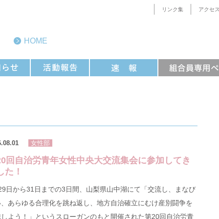
リンク集
アクセ
HOME
.08.01
女性部
20回自治労青年女性中央大交流集会に参加してき
した！
29日から31日までの3日間、山梨県山中湖にて「交流し、まなび
い、あらゆる合理化を跳ね返し、地方自治確立にむけ産別闘争を
織しよう！」というスローガンのもと開催された第20回自治労青