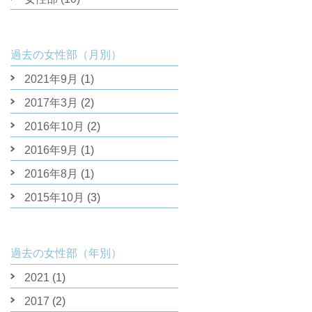
過去の女性部（月別）
2021年9月
(1)
2017年3月
(2)
2016年10月
(2)
2016年9月
(1)
2016年8月
(1)
2015年10月
(3)
過去の女性部（年別）
2021
(1)
2017
(2)