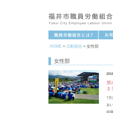
HOME
>
活動報告
> 女性部
女性部
2016
第
ま
7月
あ
組