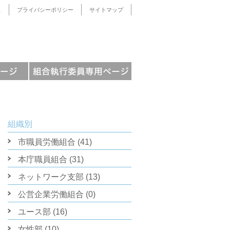
ス
プライバシーポリシー
サイトマップ
組織別
市職員労働組合 (41)
本庁職員組合 (31)
ネットワーク支部 (13)
公営企業労働組合 (0)
ユース部 (16)
女性部 (10)