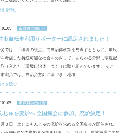
スをご披露いただきました。世界で活躍 …
続きを読む
.01.05
市職員労働組合
井市自転車利用サポーターに認定されました！
治労では、「環境の視点」で自治体政策を見直すとともに、環境
荷を考慮した持続可能な社会をめざして、あらゆる分野に環境配
を取り入れた「環境自治体」づくりに取り組んでいます。 そこ
、市職労では、自治労方針に基づき、地域 …
続きを読む
.01.05
市職員労働組合
んじゅを廃炉へ 全国集会に参加、廃炉決定！
２月３日（土）にもんじゅの廃炉を求める全国集会が開催され、
国から約600名の参加者が集まりました。当日は、白木海岸にて集