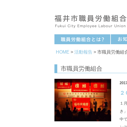
HOME
>
活動報告
> 市職員労働組
市職員労働組合
2017
２
１
き
中