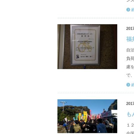
ン
2017
福
自
負
慮
で
2017
も
１
全