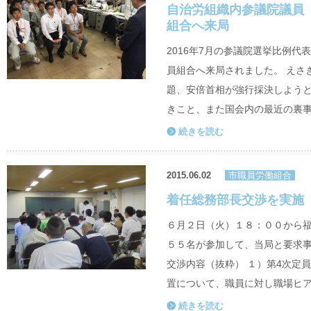
自治労組織内参議院議員
組合へ来局
2016年7月の参議院選挙比例
員組合へ来局されました。 えさ
題、安倍首相が強行採決しよう
きこと、また国会内の最近の裏事
続きを読む
2015.06.02
市職員労働組合
着任総務部長交渉を実施
６月２日（火）１８：００から
５５名が参加して、当局と要求事
交渉内容（抜粋） １）第4次定
置について、職員に対し職場ヒア
続きを読む