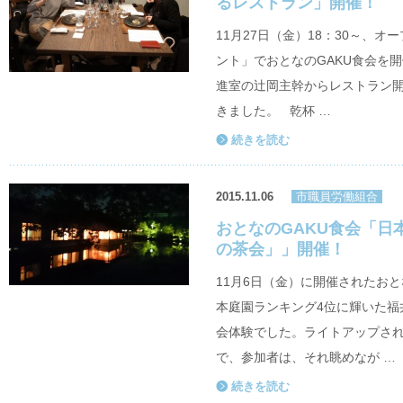
るレストラン」開催！
11月27日（金）18：30～、
ント」でおとなのGAKU食会を
進室の辻岡主幹からレストラン
きました。 乾杯 …
続きを読む
2015.11.06
市職員労働組合
おとなのGAKU食会「日
の茶会」」開催！
11月6日（金）に開催されたおとな
本庭園ランキング4位に輝いた福
会体験でした。ライトアップさ
で、参加者は、それ眺めなが …
続きを読む