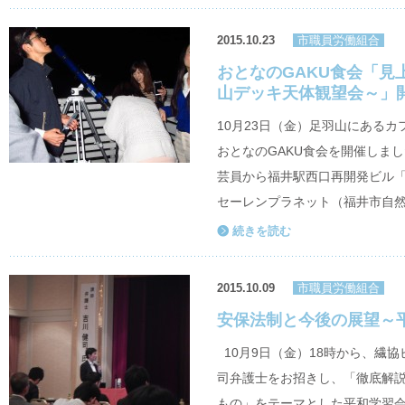
2015.10.23
市職員労働組合
おとなのGAKU食会「見
山デッキ天体観望会～」
10月23日（金）足羽山にある
おとなのGAKU食会を開催しま
芸員から福井駅西口再開発ビル「
セーレンプラネット（福井市自然
続きを読む
2015.10.09
市職員労働組合
安保法制と今後の展望～平
10月9日（金）18時から、繊
司弁護士をお招きし、「徹底解説
もの」をテーマとした平和学習会