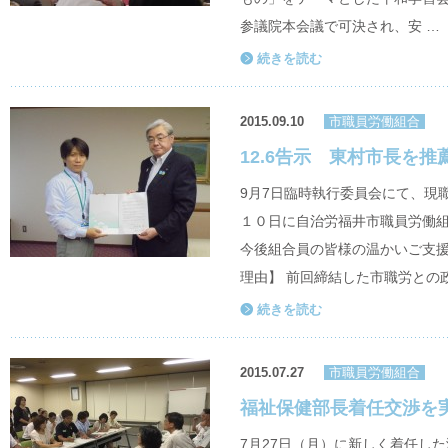
参議院本会議で可決され、安 …
続きを読む
2015.09.10
市職員労働組合
12.6告示 東村市長を推薦
9月7日臨時執行委員会にて、現
１０日に自治労福井市職員労働
今後組合員の皆様の温かいご支援
理由】 前回締結した市職労との政
続きを読む
2015.07.27
市職員労働組合
福祉保健部長着任交渉を
7月27日（月）に新しく着任し