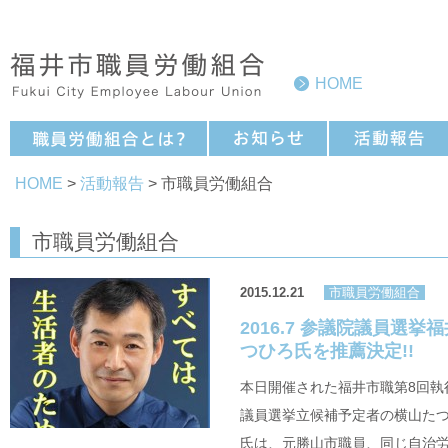
HOME
HOME
>
活動報告
> 市職員労働組合
市職員労働組合
2015.12.21
市職員労働組合
2016.7 参議院議員選
つひろ氏を推薦決定!!
本日開催された福井市職第8回執
議員選挙立候補予定者の横山た
氏は、元勝山市職員、同じ自治