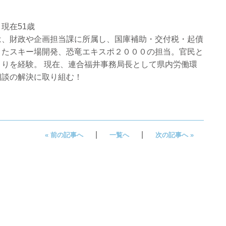
現在51歳
は、財政や企画担当課に所属し、国庫補助・交付税・起債
またスキー場開発、恐竜エキスポ２０００の担当。官民と
くりを経験。 現在、連合福井事務局長として県内労働環
相談の解決に取り組む！
|
|
« 前の記事へ
一覧へ
次の記事へ »