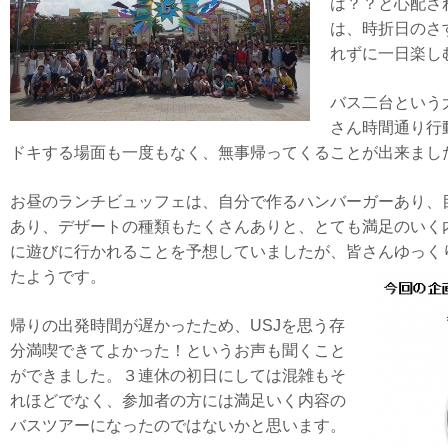
は？？と心配さ
は、時折日のさ
れずに一日楽し
バス二台という
さん時間通り行
ドキする場面も一度もなく、無事帰ってくることが出来まし
お昼のランチビュッフェは、自分で作るハンバーガーあり、
あり、デザートの種類もたくさんありと、とても満足のいく内
に遊びに行かれることを予想していましたが、皆さんゆっく
たようです。
帰りの出発時間が遅かったため、USJを思う存
分満喫できてよかった！というお声も聞くこと
ができました。３連休の初日にしては混雑もそ
れほどでなく、参加者の方には満足いく内容の
バスツアーになったのではないかと思います。