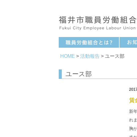
HOME
>
活動報告
> ユース部
ユース部
2017
賃
新
れ
胸